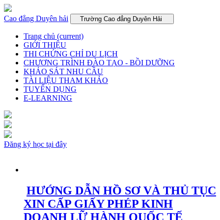
Cao đẳng Duyên hải
Trường Cao đẳng Duyên Hải
Trang chủ
(current)
GIỚI THIỆU
THI CHỨNG CHỈ DU LỊCH
CHƯƠNG TRÌNH ĐÀO TẠO - BỒI DƯỠNG
KHẢO SÁT NHU CẦU
TÀI LIỆU THAM KHẢO
TUYỂN DỤNG
E-LEARNING
Đăng ký học tại đây
HƯỚNG DẪN HỒ SƠ VÀ THỦ TỤC
XIN CẤP GIẤY PHÉP KINH
DOANH LỮ HÀNH QUỐC TẾ