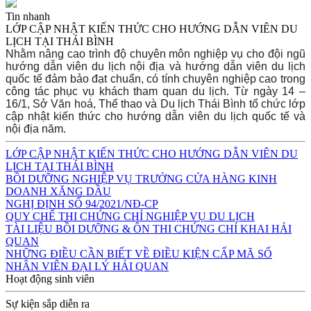
Tin nhanh
LỚP CẬP NHẬT KIẾN THỨC CHO HƯỚNG DẪN VIÊN DU
LỊCH TẠI THÁI BÌNH
Nhằm nâng cao trình độ chuyên môn nghiệp vụ cho đội ngũ
hướng dẫn viên du lịch nội địa và hướng dẫn viên du lịch
quốc tế đảm bảo đạt chuẩn, có tính chuyên nghiệp cao trong
công tác phục vụ khách tham quan du lịch. Từ ngày 14 –
16/1, Sở Văn hoá, Thể thao và Du lịch Thái Bình tổ chức lớp
cập nhật kiến thức cho hướng dẫn viên du lịch quốc tế và
nội địa năm.
LỚP CẬP NHẬT KIẾN THỨC CHO HƯỚNG DẪN VIÊN DU
LỊCH TẠI THÁI BÌNH
BỒI DƯỠNG NGHIỆP VỤ TRƯỞNG CỬA HÀNG KINH
DOANH XĂNG DẦU
NGHỊ ĐỊNH SỐ 94/2021/NĐ-CP
QUY CHẾ THI CHỨNG CHỈ NGHIỆP VỤ DU LỊCH
TÀI LIỆU BỒI DƯỠNG & ÔN THI CHỨNG CHỈ KHAI HẢI
QUAN
NHỮNG ĐIỀU CẦN BIẾT VỀ ĐIỀU KIỆN CẤP MÃ SỐ
NHÂN VIÊN ĐẠI LÝ HẢI QUAN
Hoạt động sinh viên
Sự kiện sắp diễn ra