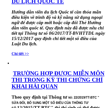
DU LỊCH QUỐC TẾ
Hướng dẫn viên du lịch Quốc tế cần thỏa mãn
điều kiện về trình độ và kỹ năng sử dụng ngoại
ngữ để
được cấp mới hoặc cấp đổi
Thẻ Hướng
dẫn viên quốc tế
. Quy định này đã được nêu chi
tiết tại
Thông tư số 06/2017/TT-BVHTTDL
ngày
15/12/2017 quy định chi tiết một số điều của
Luật Du lịch.
Chi tiết >>
TRƯỜNG HỢP ĐƯỢC MIỄN MÔN
THI TRONG KỲ THI CHỨNG CHỈ
KHAI HẢI QUAN
Theo quy định tại Thông tư s
ố: 22/20
19/TT-BTC "
SỬA ĐỔI, BỔ SUNG MỘT SỐ ĐIỀU CỦA THÔNG TƯ
12/2015/TT-BTC" thì thí sinh có thể được