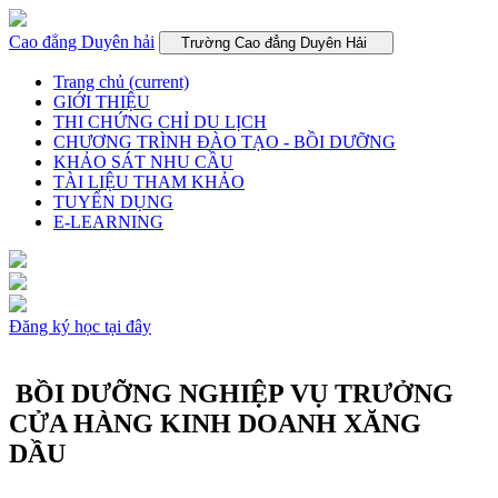
Cao đẳng Duyên hải
Trường Cao đẳng Duyên Hải
Trang chủ
(current)
GIỚI THIỆU
THI CHỨNG CHỈ DU LỊCH
CHƯƠNG TRÌNH ĐÀO TẠO - BỒI DƯỠNG
KHẢO SÁT NHU CẦU
TÀI LIỆU THAM KHẢO
TUYỂN DỤNG
E-LEARNING
Đăng ký học tại đây
BỒI DƯỠNG NGHIỆP VỤ TRƯỞNG
CỬA HÀNG KINH DOANH XĂNG
DẦU