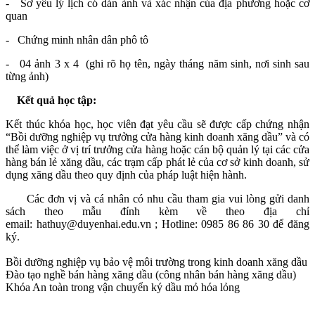
- Sơ yếu lý lịch có dán ảnh và xác nhận của địa phương hoặc cơ
quan
- Chứng minh nhân dân phô tô
- 04 ảnh 3 x 4 (ghi rõ họ tên, ngày tháng năm sinh, nơi sinh sau
từng ảnh)
Kết quả học tập:
Kết thúc khóa học, học viên đạt yêu cầu sẽ được cấp chứng nhận
“Bồi dưỡng nghiệp vụ trưởng cửa hàng kinh doanh xăng dầu” và có
thể làm việc ở vị trí trưởng cửa hàng hoặc cán bộ quản lý tại các cửa
hàng bán lẻ xăng dầu, các trạm cấp phát lẻ của cơ sở kinh doanh, sử
dụng xăng dầu theo quy định của pháp luật hiện hành.
Các đơn vị và cá nhân có nhu cầu tham gia vui lòng gửi danh
sách theo mẫu đính kèm về theo địa chỉ
email: hathuy@duyenhai.edu.vn ; Hotline: 0985 86 86 30 để đăng
ký.
Bồi dưỡng nghiệp vụ bảo vệ môi trường trong kinh doanh xăng dầu
Đào tạo nghề bán hàng xăng dầu (công nhân bán hàng xăng dầu)
Khóa An toàn trong vận chuyển ký dầu mỏ hóa lỏng