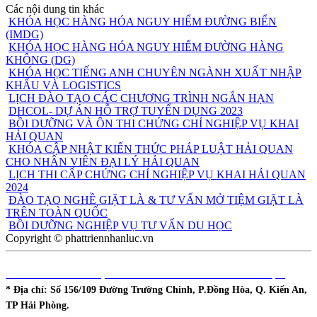
Các nội dung tin khác
KHÓA HỌC HÀNG HÓA NGUY HIỂM ĐƯỜNG BIỂN
(IMDG)
KHÓA HỌC HÀNG HÓA NGUY HIỂM ĐƯỜNG HÀNG
KHÔNG (DG)
KHÓA HỌC TIẾNG ANH CHUYÊN NGÀNH XUẤT NHẬP
KHẨU VÀ LOGISTICS
LỊCH ĐÀO TẠO CÁC CHƯƠNG TRÌNH NGẮN HẠN
DHCOL- DỰ ÁN HỖ TRỢ TUYỂN DỤNG 2023
BỒI DƯỠNG VÀ ÔN THI CHỨNG CHỈ NGHIỆP VỤ KHAI
HẢI QUAN
KHÓA CẬP NHẬT KIẾN THỨC PHÁP LUẬT HẢI QUAN
CHO NHÂN VIÊN ĐẠI LÝ HẢI QUAN
LỊCH THI CẤP CHỨNG CHỈ NGHIỆP VỤ KHAI HẢI QUAN
2024
ĐÀO TẠO NGHỀ GIẶT LÀ & TƯ VẤN MỞ TIỆM GIẶT LÀ
TRÊN TOÀN QUỐC
BỒI DƯỠNG NGHIỆP VỤ TƯ VẤN DU HỌC
Copyright © phattriennhanluc.vn
DHCOL - TT ĐÀO TẠO & PHÁT TRIỂN NGUỒN NHÂN LỰC
* Địa chỉ:
Số 156/109 Đường Trường Chinh, P.Đồng Hòa, Q. Kiến An,
TP Hải Phòng.