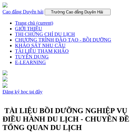
Cao đẳng Duyên hải
Trường Cao đẳng Duyên Hải
Trang chủ
(current)
GIỚI THIỆU
THI CHỨNG CHỈ DU LỊCH
CHƯƠNG TRÌNH ĐÀO TẠO - BỒI DƯỠNG
KHẢO SÁT NHU CẦU
TÀI LIỆU THAM KHẢO
TUYỂN DỤNG
E-LEARNING
Đăng ký học tại đây
TÀI LIỆU BỒI DƯỠNG NGHIỆP VỤ
ĐIỀU HÀNH DU LỊCH - CHUYÊN ĐỀ
TỔNG QUAN DU LỊCH