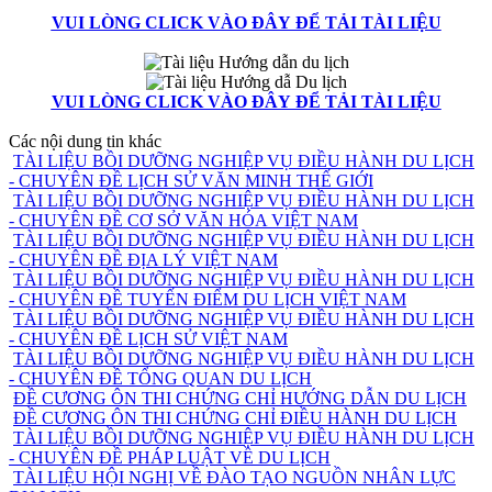
VUI LÒNG CLICK VÀO ĐÂY ĐỂ TẢI TÀI LIỆU
VUI LÒNG CLICK VÀO ĐÂY ĐỂ TẢI TÀI LIỆU
Các nội dung tin khác
TÀI LIỆU BỒI DƯỠNG NGHIỆP VỤ ĐIỀU HÀNH DU LỊCH
- CHUYÊN ĐỀ LỊCH SỬ VĂN MINH THẾ GIỚI
TÀI LIỆU BỒI DƯỠNG NGHIỆP VỤ ĐIỀU HÀNH DU LỊCH
- CHUYÊN ĐỀ CƠ SỞ VĂN HÓA VIỆT NAM
TÀI LIỆU BỒI DƯỠNG NGHIỆP VỤ ĐIỀU HÀNH DU LỊCH
- CHUYÊN ĐỀ ĐỊA LÝ VIỆT NAM
TÀI LIỆU BỒI DƯỠNG NGHIỆP VỤ ĐIỀU HÀNH DU LỊCH
- CHUYÊN ĐỀ TUYẾN ĐIỂM DU LỊCH VIỆT NAM
TÀI LIỆU BỒI DƯỠNG NGHIỆP VỤ ĐIỀU HÀNH DU LỊCH
- CHUYÊN ĐỀ LỊCH SỬ VIỆT NAM
TÀI LIỆU BỒI DƯỠNG NGHIỆP VỤ ĐIỀU HÀNH DU LỊCH
- CHUYÊN ĐỀ TỔNG QUAN DU LỊCH
ĐỀ CƯƠNG ÔN THI CHỨNG CHỈ HƯỚNG DẪN DU LỊCH
ĐỀ CƯƠNG ÔN THI CHỨNG CHỈ ĐIỀU HÀNH DU LỊCH
TÀI LIỆU BỒI DƯỠNG NGHIỆP VỤ ĐIỀU HÀNH DU LỊCH
- CHUYÊN ĐỀ PHÁP LUẬT VỀ DU LỊCH
TÀI LIỆU HỘI NGHỊ VỀ ĐÀO TẠO NGUỒN NHÂN LỰC