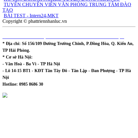
TUYỂN CHUYÊN VIÊN VĂN PHÒNG TRUNG TÂM ĐÀO
TẠO
BÀI TEST - Intern24-MKT
Copyright © phattriennhanluc.vn
DHCOL - TT ĐÀO TẠO & PHÁT TRIỂN NGUỒN NHÂN LỰC
* Địa chỉ:
Số 156/109 Đường Trường Chinh, P.Đồng Hòa, Q. Kiến An,
TP Hải Phòng.
* Cơ sở Hà Nội:
- Vân Hoà - Ba Vì - TP Hà Nội
- Lô 14-15 BT1 - KĐT Tân Tây Đô - Tân Lập - Đan Phượng - TP Hà
Nội
Hotline:
0985 8686 30