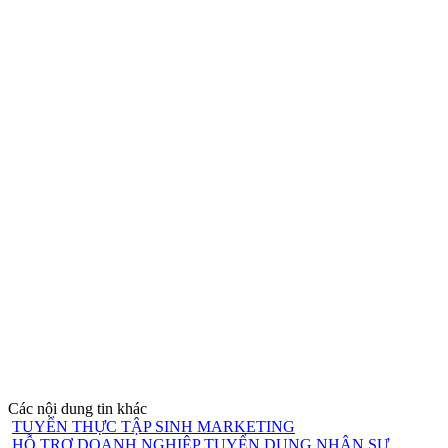
Các nội dung tin khác
TUYỂN THỰC TẬP SINH MARKETING
HỖ TRỢ DOANH NGHIỆP TUYỂN DỤNG NHÂN SỰ