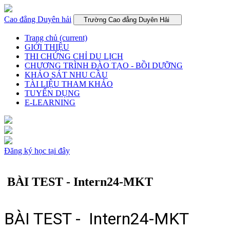
Cao đẳng Duyên hải
Trường Cao đẳng Duyên Hải
Trang chủ
(current)
GIỚI THIỆU
THI CHỨNG CHỈ DU LỊCH
CHƯƠNG TRÌNH ĐÀO TẠO - BỒI DƯỠNG
KHẢO SÁT NHU CẦU
TÀI LIỆU THAM KHẢO
TUYỂN DỤNG
E-LEARNING
Đăng ký học tại đây
BÀI TEST - Intern24-MKT