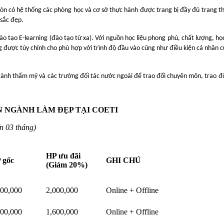
còn có hệ thống các phòng học và cơ sở thực hành được trang bị đầy đủ trang th
 sắc đẹp.
o tạo E-learning (đào tạo từ xa). Với nguồn học liệu phong phú, chất lượng, học
ăng được tùy chỉnh cho phù hợp với trình độ đầu vào cũng như điều kiện cá nhân
ành thẩm mỹ và các trường đối tác nước ngoài để trao đổi chuyên môn, trao đổ
 NGÀNH LÀM ĐẸP TẠI COETI
n 03 tháng)
HP ưu đãi
 gốc
GHI CHÚ
(Giảm 20%)
500,000
2,000,000
Online + Offline
000,000
1,600,000
Online + Offline