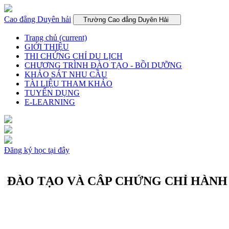
Cao đẳng Duyên hải
Trường Cao đẳng Duyên Hải
Trang chủ
(current)
GIỚI THIỆU
THI CHỨNG CHỈ DU LỊCH
CHƯƠNG TRÌNH ĐÀO TẠO - BỒI DƯỠNG
KHẢO SÁT NHU CẦU
TÀI LIỆU THAM KHẢO
TUYỂN DỤNG
E-LEARNING
Đăng ký học tại đây
ĐÀO TẠO VÀ CÂP CHỨNG CHỈ HÀNH