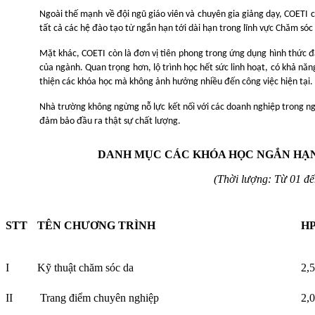
Ngoài thế mạnh về đội ngũ giáo viên và chuyên gia giảng dạy, COETI 
tất cả các hệ đào tạo từ ngắn hạn tới dài hạn trong lĩnh vực Chăm sóc
Mặt khác, COETI còn là đơn vị tiên phong trong ứng dụng hình thức đà
của ngành. Quan trọng hơn, lộ trình học hết sức linh hoạt, có khả n
thiện các khóa học mà không ảnh hưởng nhiều đến công việc hiện tại.
Nhà trường không ngừng nỗ lực kết nối với các doanh nghiệp trong ng
đảm bảo đầu ra thật sự chất lượng.
DANH MỤC CÁC KHÓA HỌC NGẮN HẠN
(Thời lượng: Từ 01 đế
STT
TÊN CHƯƠNG TRÌNH
HP
I
Kỹ thuật chăm sóc da
2,
II
Trang điểm chuyên nghiệp
2,