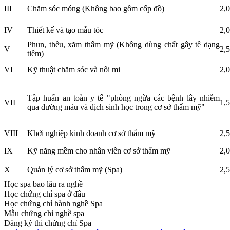
III
Chăm sóc móng (Không bao gồm cốp đồ)
2,
IV
Thiết kế và tạo mẫu tóc
2,
Phun, thêu, xăm thẩm mỹ (Không dùng chất gây tê dạng
V
2,
tiêm)
VI
Kỹ thuật chăm sóc và nối mi
2,
Tập huấn an toàn y tế "phòng ngừa các bệnh lây nhiễm
VII
1,
qua đường máu và dịch sinh học trong cơ sở thẩm mỹ"
VIII
Khởi nghiệp kinh doanh cơ sở thẩm mỹ
2,
IX
Kỹ năng mềm cho nhân viên cơ sở thẩm mỹ
2,
X
Quản lý cơ sở thẩm mỹ (Spa)
2,
Học spa bao lâu ra nghề
Học chứng chỉ spa ở đâu
Học chứng chỉ hành nghề Spa
Mẫu chứng chỉ nghề spa
Đăng ký thi chứng chỉ Spa