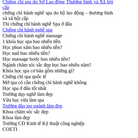
Chứng chỉ spa do Sở Lao động Thương binh và Xã hội
cấp
chứng chỉ hành nghề spa do bộ lao động – thương binh
và xã hội cấp
Thi chứng chỉ hành nghề Spa ở đâu
Chứng chỉ hành nghề spa
Chứng chỉ hành nghề massage
1 khóa học spa bao nhiêu tiền
Học phun xăm bao nhiêu tiền?
Học nail bao nhiêu tiền?
Học massage body bao nhiêu tiền?
Ngành chăm sóc sắc đẹp học bao nhiêu năm?
Khóa học spa cơ bản gồm những gì?
Chứng chỉ spa quốc tế
Mở spa có cần chứng chỉ hành nghề không
Học spa ở đâu tốt nhất
Trường dạy nghề làm đẹp
Vừa học vừa làm spa
Trường đào tạo ngành làm đẹp
Khoa chăm sóc sắc đẹp
Khoa làm đẹp
Trường CĐ Kinh tế Kỹ thuật công nghiệp
COETI