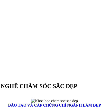
 NGHỀ CHĂM SÓC SẮC ĐẸP
ĐÀO TẠO VÀ CÂP CHỨNG CHỈ NGÀNH LÀM ĐẸP