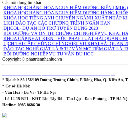
Các nội dung tin khác
KHÓA HỌC HÀNG HÓA NGUY HIỂM ĐƯỜNG BIỂN (IMDG)
KHÓA HỌC HÀNG HÓA NGUY HIỂM ĐƯỜNG HÀNG KHÔN
KHÓA HỌC TIẾNG ANH CHUYÊN NGÀNH XUẤT NHẬP KH
LỊCH ĐÀO TẠO CÁC CHƯƠNG TRÌNH NGẮN HẠN
DHCOL- DỰ ÁN HỖ TRỢ TUYỂN DỤNG 2023
BỒI DƯỠNG VÀ ÔN THI CHỨNG CHỈ NGHIỆP VỤ KHAI H
KHÓA CẬP NHẬT KIẾN THỨC PHÁP LUẬT HẢI QUAN CHO
LỊCH THI CẤP CHỨNG CHỈ NGHIỆP VỤ KHAI HẢI QUAN 2
ĐÀO TẠO NGHỀ GIẶT LÀ & TƯ VẤN MỞ TIỆM GIẶT LÀ 
BỒI DƯỠNG NGHIỆP VỤ TƯ VẤN DU HỌC
Copyright © phattriennhanluc.vn
DHCOL - TT ĐÀO TẠO & PHÁT TRIỂN NGUỒN NHÂN LỰC
* Địa chỉ:
Số 156/109 Đường Trường Chinh, P.Đồng Hòa, Q. Kiến An, T
* Cơ sở Hà Nội:
- Vân Hoà - Ba Vì - TP Hà Nội
- Lô 14-15 BT1 - KĐT Tân Tây Đô - Tân Lập - Đan Phượng - TP Hà Nộ
Hotline:
0985 8686 30