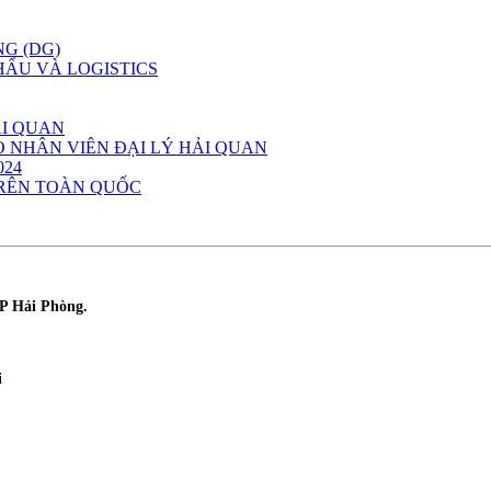
G (DG)
ẨU VÀ LOGISTICS
ẢI QUAN
 NHÂN VIÊN ĐẠI LÝ HẢI QUAN
024
TRÊN TOÀN QUỐC
P Hải Phòng.
i