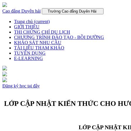
Cao đẳng Duyên hải
Trường Cao đẳng Duyên Hải
Trang chủ
(current)
GIỚI THIỆU
THI CHỨNG CHỈ DU LỊCH
CHƯƠNG TRÌNH ĐÀO TẠO - BỒI DƯỠNG
KHẢO SÁT NHU CẦU
TÀI LIỆU THAM KHẢO
TUYỂN DỤNG
E-LEARNING
Đăng ký học tại đây
LỚP CẬP NHẬT KIẾN THỨC CHO HƯỚ
LỚP CẬP NHẬT KI