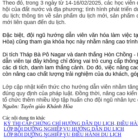
Theo đó, trong 3 ngày từ 14-16/02/2025, các học viên đư
hội của đất nước và địa phương; tình hình phát triển 
du lịch; thông tin về sản phẩm du lịch mới, sản phẩm 
mới liên quan đến du lịch.
Đặc biệt, đội ngũ hướng dẫn viên văn hóa làm việc t
Hòa) cũng tham gia khóa học này nhằm nâng cao trình
Di tích Tháp Bà Pô Nagar và danh thắng Hòn Chồng - H
dẫn viên tại đây không chỉ đóng vai trò cung cấp thông
các di tích, danh lam thắng cảnh. Do đó, việc nâng c
còn nâng cao chất lượng trải nghiệm của du khách, g
Lớp cập nhật kiến thức cho hướng dẫn viên nhằm tăng
đúng quy định của pháp luật. Đồng thời, nâng cao kiến
tổ chức thêm nhiều lớp tập huấn cho đội ngũ nhân lực du
Nguồn: Tuyên giáo Khánh Hòa
Các nội dung tin khác
KỲ THI CẤP CHỨNG CHỈ HƯỚNG DẪN DU LỊCH, ĐIỀU HÀ
LỚP BỒI DƯỠNG NGHIỆP VỤ HƯỚNG DẪN DU LỊCH
LỚP BỒI DƯỠNG NGHIỆP VỤ ĐIỀU HÀNH DU LỊCH