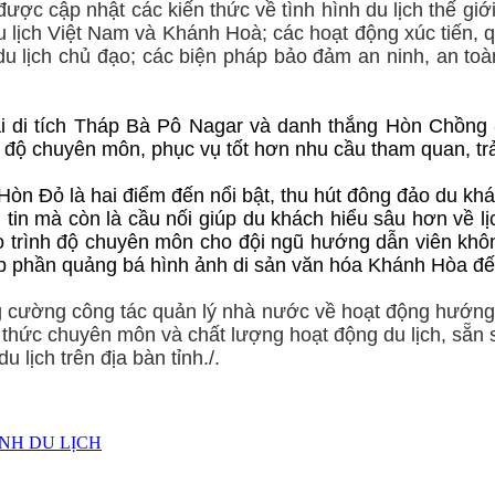
ợc cập nhật các kiến thức về tình hình du lịch thế giới, 
du lịch Việt Nam và Khánh Hoà; các hoạt động xúc tiến, 
du lịch chủ đạo; các biện pháp bảo đảm an ninh, an to
ại di tích Tháp Bà Pô Nagar và danh thắng Hòn Chồng 
 độ chuyên môn, phục vụ tốt hơn nhu cầu tham quan, tr
òn Đỏ là hai điểm đến nổi bật, thu hút đông đảo du k
 tin mà còn là cầu nối giúp du khách hiểu sâu hơn về l
ao trình độ chuyên môn cho đội ngũ hướng dẫn viên khô
óp phần quảng bá hình ảnh di sản văn hóa Khánh Hòa đế
 cường công tác quản lý nhà nước về hoạt động hướng 
 thức chuyên môn và chất lượng hoạt động du lịch, sẵn s
 lịch trên địa bàn tỉnh./.
NH DU LỊCH