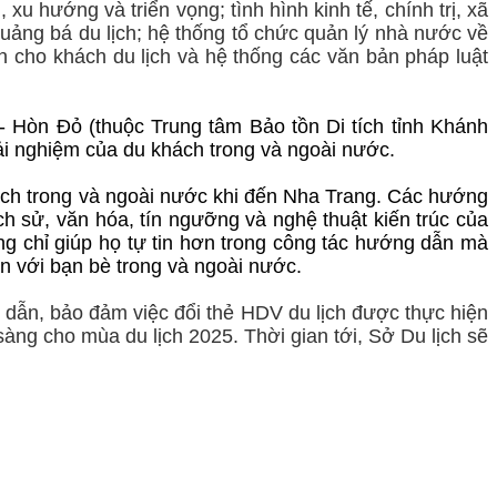
xu hướng và triển vọng; tình hình kinh tế, chính trị, xã
quảng bá du lịch; hệ thống tổ chức quản lý nhà nước về
àn cho khách du lịch và hệ thống các văn bản pháp luật
- Hòn Đỏ (thuộc Trung tâm Bảo tồn Di tích tỉnh Khánh
ải nghiệm của du khách trong và ngoài nước.
hách trong và ngoài nước khi đến Nha Trang. Các hướng
ịch sử, văn hóa, tín ngưỡng và nghệ thuật kiến trúc của
ng chỉ giúp họ tự tin hơn trong công tác hướng dẫn mà
n với bạn bè trong và ngoài nước.
dẫn, bảo đảm việc đổi thẻ HDV du lịch được thực hiện
àng cho mùa du lịch 2025. Thời gian tới, Sở Du lịch sẽ