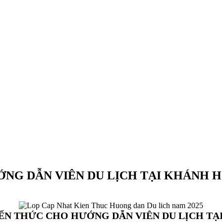
NG DẪN VIÊN DU LỊCH TẠI KHÁNH H
ẾN THỨC CHO HƯỚNG DẪN VIÊN DU LỊCH TẠ